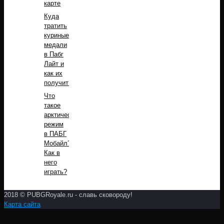
карте
Куда
тратить
куриные
медали
в Пабг
Лайт и
как их
получить?
Что
такое
арктический
режим
в ПАБГ
Мобайл?
Как в
него
играть?
2018 © PUBGRoyale.ru - славь сковороду!
Карта сайта