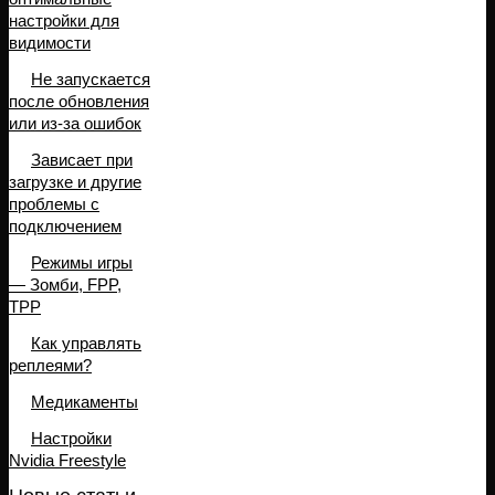
настройки для
видимости
Не запускается
после обновления
или из-за ошибок
Зависает при
загрузке и другие
проблемы с
подключением
Режимы игры
— Зомби, FPP,
TPP
Как управлять
реплеями?
Медикаменты
Настройки
Nvidia Freestyle