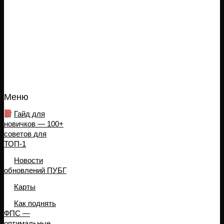
Меню
Гайд для
новичков — 100+
советов для
ТОП-1
Новости
обновлений ПУБГ
Карты
Как поднять
ФПС —
оптимальные