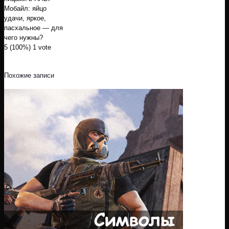
Мобайл: яйцо
удачи, яркое,
пасхальное — для
чего нужны?
5
(100%)
1
vote
Похожие записи