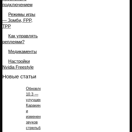
подключением
Режимы игры
— Зомби, FPP,
TPP
Как управлять
реплеями?
Медикаменты
Настройки
Nvidia Freestyle
Новые статьи
Обновление
10.3 —
улучшение
Каракина
и
изменение
звуков
стрельбы