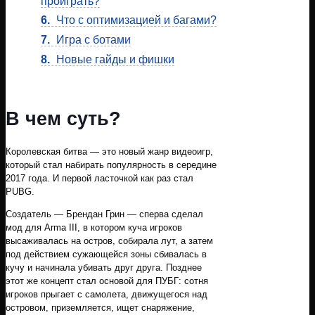
проиграть?
6.
Что с оптимизацией и багами?
7.
Игра с ботами
8.
Новые гайды и фишки
В чем суть?
Королевская битва — это новый жанр видеоигр,
который стал набирать популярность в середине
2017 года. И первой ласточкой как раз стал
PUBG.
Создатель — Брендан Грин — сперва сделал
мод для Arma III, в котором куча игроков
высаживалась на остров, собирала лут, а затем
под действием сужающейся зоны сбивалась в
кучу и начинала убивать друг друга. Позднее
этот же концепт стал основой для ПУБГ: сотня
игроков прыгает с самолета, движущегося над
островом, приземляется, ищет снаряжение,