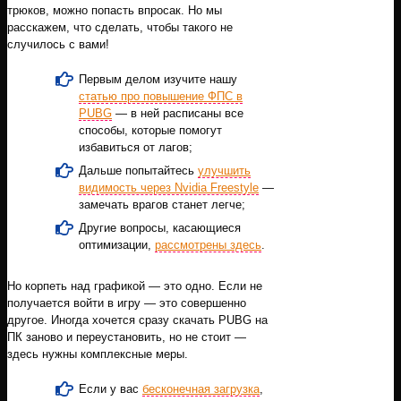
трюков, можно попасть впросак. Но мы
расскажем, что сделать, чтобы такого не
случилось с вами!
Первым делом изучите нашу
статью про повышение ФПС в
PUBG
— в ней расписаны все
способы, которые помогут
избавиться от лагов;
Дальше попытайтесь
улучшить
видимость через Nvidia Freestyle
—
замечать врагов станет легче;
Другие вопросы, касающиеся
оптимизации,
рассмотрены здесь
.
Но корпеть над графикой — это одно. Если не
получается войти в игру — это совершенно
другое. Иногда хочется сразу скачать PUBG на
ПК заново и переустановить, но не стоит —
здесь нужны комплексные меры.
Если у вас
бесконечная загрузка
,