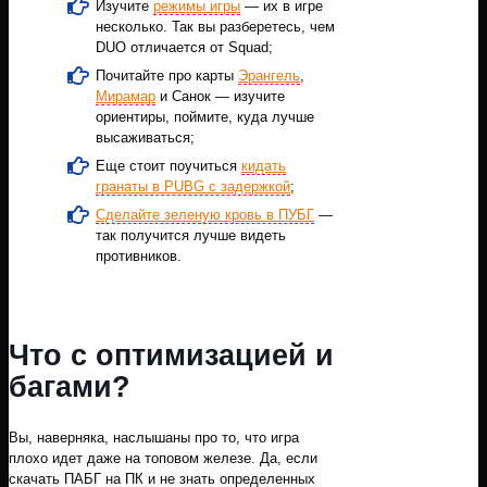
Изучите
режимы игры
— их в игре
несколько. Так вы разберетесь, чем
DUO отличается от Squad;
Почитайте про карты
Эрангель
,
Мирамар
и Санок — изучите
ориентиры, поймите, куда лучше
высаживаться;
Еще стоит поучиться
кидать
гранаты в PUBG с задержкой
;
Сделайте зеленую кровь в ПУБГ
—
так получится лучше видеть
противников.
Что с оптимизацией и
багами?
Вы, наверняка, наслышаны про то, что игра
плохо идет даже на топовом железе. Да, если
скачать ПАБГ на ПК и не знать определенных