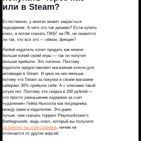
или в Steam?
Естественно, у многих может закрасться
подозрение. А чего это так дешево? Если купить
ключ, а потом скачать ПАБГ на ПК, не окажется
ли так, что все это — обман, фикция?
Любой издатель хочет продать как можно
больше копий своей игры — так он получит
больше прибыли. Это логично. Поэтому
издатели предоставляют магазинам ключи для
активации в Steam. И цена на них меньше,
потому что Steam за покупки в своем магазине
забирает 30% прибыли себе. А с ключами такой
штуки нет. Поэтому эта скидка в 200 рублей —
это просто уменьшение издержек за счет
«удаления» Гейба Ньюэлла как посредника
между вами и издателем. Это даже
лучше, чем скачать торрент Playerunknown’s
Battlegrounds, ведь ключ, который вы получите
за покупку на этой странице
, ничем не
отличается от других версий: