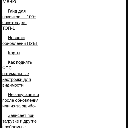
Меню
Гайд для
новичков — 100+
советов для
ТОП-1
Новости
обновлений ПУБГ
Карты
Как поднять
ФПС —
оптимальные
настройки для
видимости
Не запускается
после обновления
или из-за ошибок
Зависает при
загрузке и другие
проблемы с