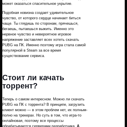
может оказаться спасительное укрытие.
Подобная новизна создает удивительное
чувство, от которого сердце начинает биться
чаще. Ты глядишь по сторонам, прячешься,
бегаешь, пытаешься выжить. Именно это
нервное чувство и невероятное игровое
напряжение заставляет всех хотеть скачать
PUBG на ПК. Именно поэтому игра стала самой
популярной в Steam за все время
существование сервиса.
Стоит ли качать
торрент?
Теперь о самом интересном. Можно ли скачать
PUBG на ПК с торрента? В принципе, загрузить
клиент можно — в этом проблем нет, их полным-
полно на трекерах. Но суть в том, что игра-то
онлайновая, поэтому все процессы
обрабатываются серверами разработчика.
А