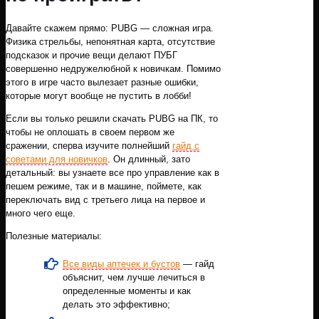
Давайте скажем прямо: PUBG — сложная игра.
Физика стрельбы, непонятная карта, отсутствие
подсказок и прочие вещи делают ПУБГ
совершенно недружелюбной к новичкам. Помимо
этого в игре часто вылезает разные ошибки,
которые могут вообще не пустить в лобби!
Если вы только решили скачать PUBG на ПК, то
чтобы не оплошать в своем первом же
сражении, сперва изучите полнейший
гайд с
советами для новичков
. Он длинный, зато
детальный: вы узнаете все про управление как в
пешем режиме, так и в машине, поймете, как
переключать вид с третьего лица на первое и
много чего еще.
Полезные материалы:
Все виды аптечек и бустов
— гайд
объяснит, чем лучше лечиться в
определенные моменты и как
делать это эффективно;