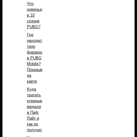
Что
новенького
в 10
сезоне
PUBG?
Где
находится
трон
фараона
в PUBG
Mobile?
Показываем
на
карте
Куда
тратить
куриные
медали
в Пабг
Лайт и
как их
получить?