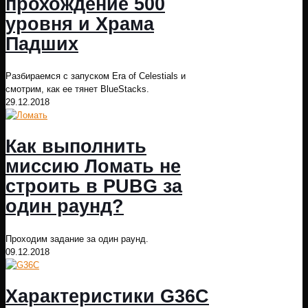
прохождение 500
уровня и Храма
Падших
Разбираемся с запуском Era of Celestials и
смотрим, как ее тянет BlueStacks.
29.12.2018
Как выполнить
миссию Ломать не
строить в PUBG за
один раунд?
Проходим задание за один раунд.
09.12.2018
Характеристики G36C