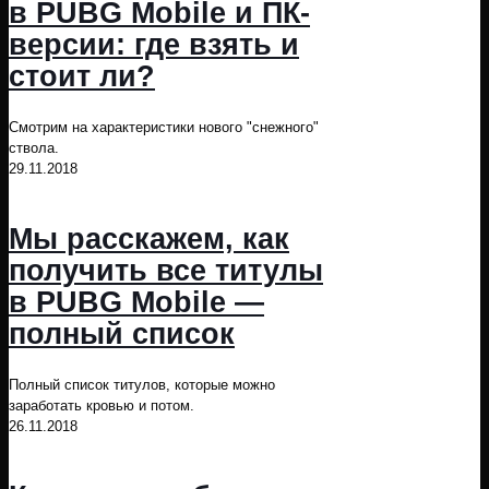
в PUBG Mobile и ПК-
версии: где взять и
стоит ли?
Смотрим на характеристики нового "снежного"
ствола.
29.11.2018
Мы расскажем, как
получить все титулы
в PUBG Mobile —
полный список
Полный список титулов, которые можно
заработать кровью и потом.
26.11.2018