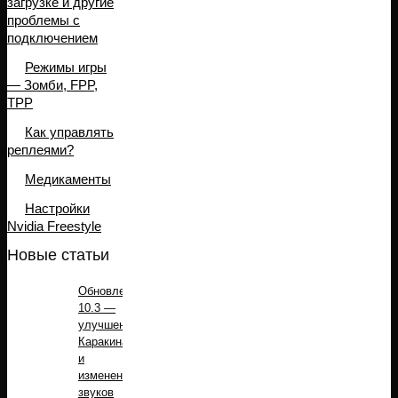
загрузке и другие
проблемы с
подключением
Режимы игры
— Зомби, FPP,
TPP
Как управлять
реплеями?
Медикаменты
Настройки
Nvidia Freestyle
Новые статьи
Обновление
10.3 —
улучшение
Каракина
и
изменение
звуков